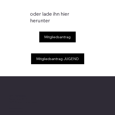
oder lade ihn hier
herunter
Mitgliedsantrag
Mitgliedsantrag JUGEND
TSV - Clubheim
:
Steisslinger Str. 57
78224 Singen (Hohentwiel)
Heimstadion:
Steisslingerstr. 55 ,
Rasenplatz Süd